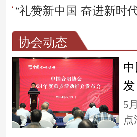
协会动态
中
发
布
5
点
合