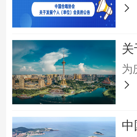
机
源
形
关
目
为
五
洲市
日
中
十