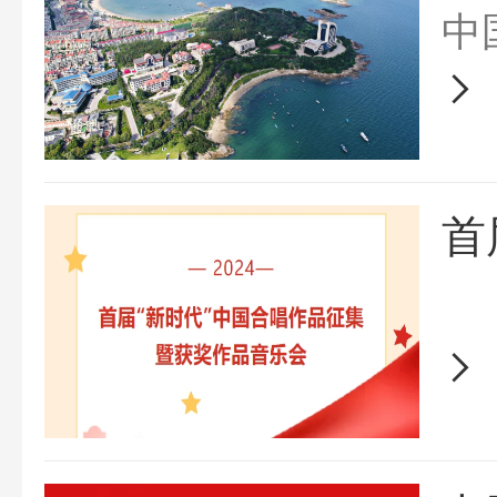
国
中
时
民
取
首