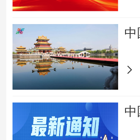
面
作
中
面
知
的
国
合
中
唱
唱