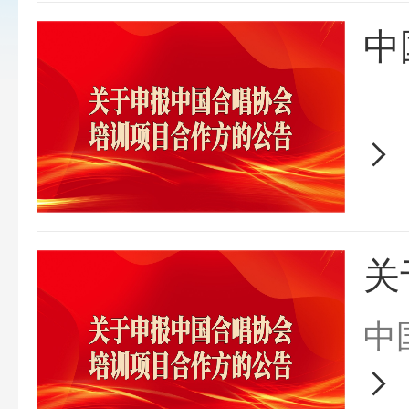
中
关
中
办