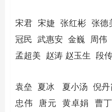
宋君 宋婕 张红彬
张德
冠民 武惠安 金巍 周伟
孟超美 赵涛
赵玉生 段
袁垒 夏冰
夏小汤 倪丹
忠伟 唐元 黄卓娟 曹