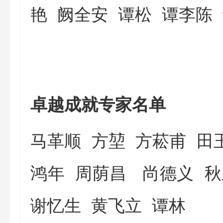
艳
阙全安 谭松 谭李陈
卓越成就专家名单
马革顺 方堃 方菘甫 田
鸿年 周荫昌
尚德义 
谢忆生 黄飞立 谭林