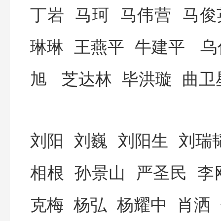
丁岩 马珂 马伟营 马
琳琳 王燕平 牛建平
乌
旭
芝达林 毕洪璇 曲卫
刘阳 刘巍 刘阳生 刘
相根 孙景山
严圣民 李
克梅 杨弘 杨耀中 肖洒