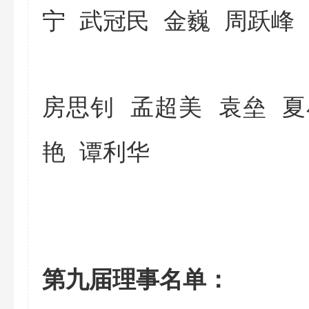
宁 武冠民 金巍 周跃峰
房思钊 孟超美 袁垒 
艳 谭利华
第九届理事名单：