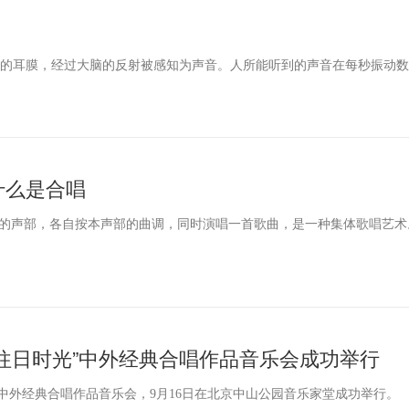
耳膜，经过大脑的反射被感知为声音。人所能听到的声音在每秒振动数为1
音(不含泛音)，一般只限于每秒振动27-4100次的范围内。
什么是合唱
的声部，各自按本声部的曲调，同时演唱一首歌曲，是一种集体歌唱艺术
最广泛的群众性和普及性，它最能反映群众的心声，是最大众化的艺术。
往日时光”中外经典合唱作品音乐会成功举行
”中外经典合唱作品音乐会，9月16日在北京中山公园音乐家堂成功举行。