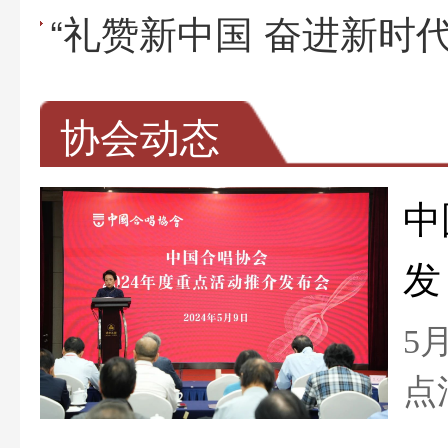
协会动态
中
发
布
5
点
合